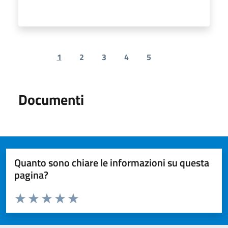
1
2
3
4
5
Previous page
Next page
Documenti
Quanto sono chiare le informazioni su questa
pagina?
Valuta da 1 a 5 stelle la pagina
Valuta 1 stelle su 5
Valuta 2 stelle su 5
Valuta 3 stelle su 5
Valuta 4 stelle su 5
Valuta 5 stelle su 5