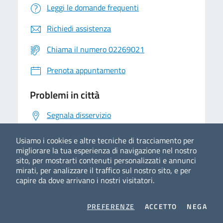
Leggi le domande frequenti
Richiedi assistenza
Chiama il numero 02269021
Prenota appuntamento
Problemi in città
Segnala disservizio
Usiamo i cookies e altre tecniche di tracciamento per
migliorare la tua esperienza di navigazione nel nostro
sito, per mostrarti contenuti personalizzati e annunci
mirati, per analizzare il traffico sul nostro sito, e per
capire da dove arrivano i nostri visitatori.
COOKIES
I COOKIES
I CO
Comune di Segrate
PREFERENZE
ACCETTO
NEGA