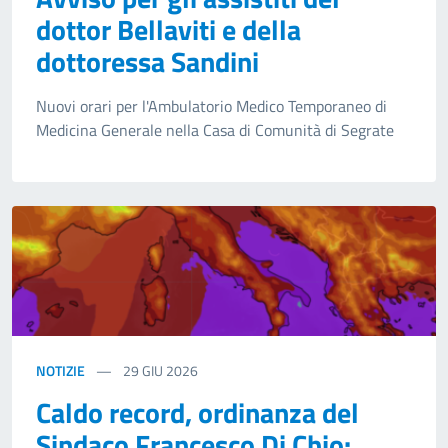
dottor Bellaviti e della
dottoressa Sandini
Nuovi orari per l'Ambulatorio Medico Temporaneo di
Medicina Generale nella Casa di Comunità di Segrate
NOTIZIE
29
GIU 2026
Caldo record, ordinanza del
Sindaco Francesco Di Chio: