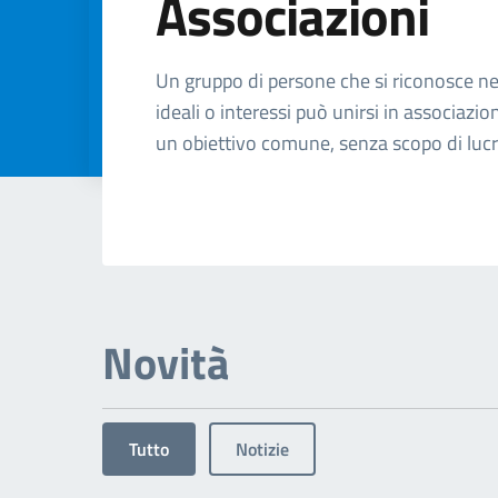
Associazioni
Dettagli dell'arg
Un gruppo di persone che si riconosce n
ideali o interessi può unirsi in associazio
un obiettivo comune, senza scopo di luc
Novità
Tutto
Notizie