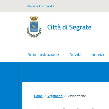
Vai ai contenuti
Vai al footer
Regione Lombardia
Città di Segrate
Amministrazione
Novità
Servizi
Home
/
Argomenti
/
Associazione