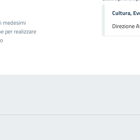
Cultura, Ev
omento
ei medesimi
Direzione Af
ne per realizzare
ro