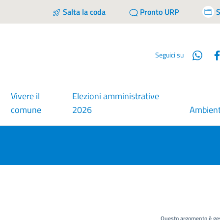
Salta la coda
Pronto URP
S
Wha
Seguici su
Vivere il
Elezioni amministrative
comune
2026
Ambien
Questo argomento è ges