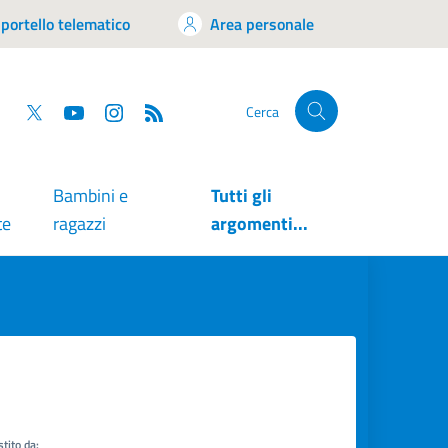
portello telematico
Area personale
tsapp
Facebook
Twitter
YouTube
RSS
Cerca
Bambini e
Tutti gli
te
ragazzi
argomenti...
tito da: