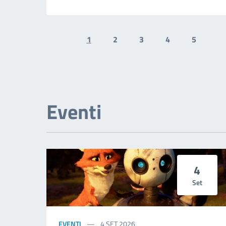
1
2
3
4
5
Previous page
N
Eventi
4
Set
EVENTI
4
SET 2026