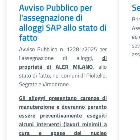
Avviso Pubblico per
Se
l'assegnazione di
Pri
alloggi SAP allo stato di
Ass
fatto
ed 
set
Avviso Pubblico n. 12281/2025 per
ass
l'assegnazione di alloggi,
di
proprietà di ALER MILANO
, allo
stato di fatto, nei comuni di Pioltello,
Segrate e Vimodrone.
Gli alloggi presentano carenze di
manutenzione e dovranno peranto
essere preventivamente eseguiti
alcuni interventi (lavori minimi) a
cura e spese del nucleo