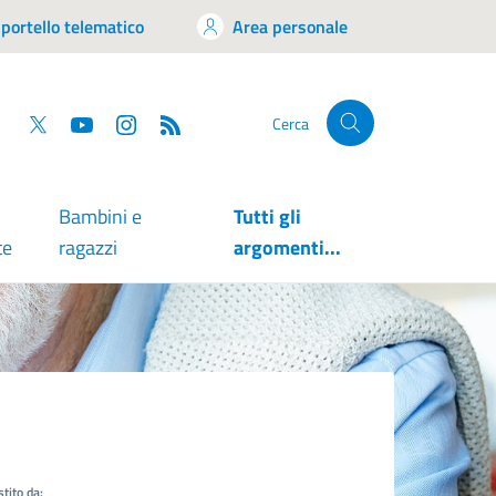
portello telematico
Area personale
tsapp
Facebook
Twitter
YouTube
RSS
Cerca
Bambini e
Tutti gli
te
ragazzi
argomenti...
tito da: