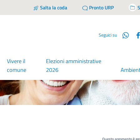
Salta la coda
Pronto URP
S
Wha
Seguici su
Vivere il
Elezioni amministrative
comune
2026
Ambien
Questo argomento è ges