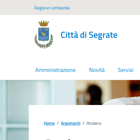
Vai ai contenuti
Vai al footer
Regione Lombardia
Città di Segrate
Amministrazione
Novità
Servizi
Home
/
Argomenti
/
Anziano