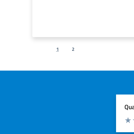
1
2
Previous page
Next page
Qua
Valuta
Valu