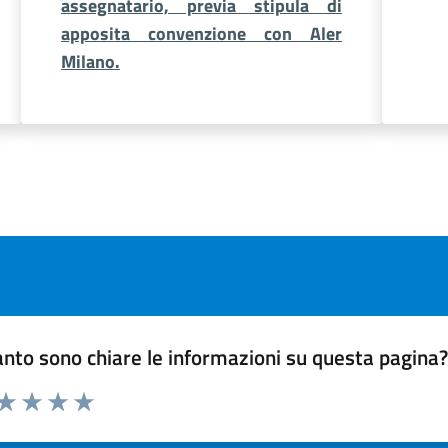
assegnatario, previa stipula di
apposita convenzione con Aler
Milano.
nto sono chiare le informazioni su questa pagina
 da 1 a 5 stelle la pagina
ta 1 stelle su 5
Valuta 2 stelle su 5
Valuta 3 stelle su 5
Valuta 4 stelle su 5
Valuta 5 stelle su 5