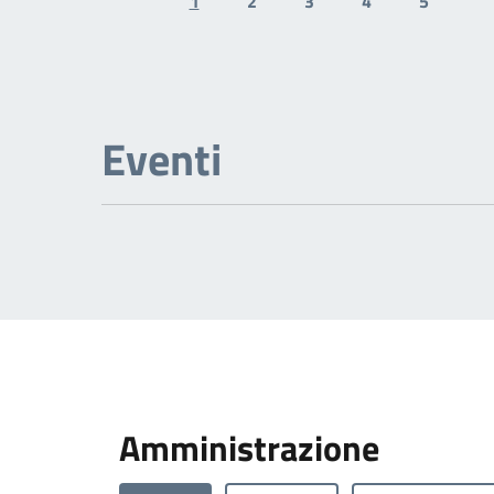
1
2
3
4
5
Previous page
N
Eventi
Amministrazione