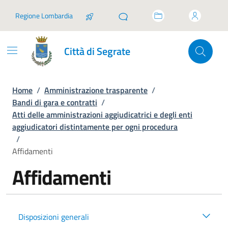
Vai ai contenuti
Vai al footer
Regione Lombardia
Città di Segrate
Home
/
Amministrazione trasparente
/
Bandi di gara e contratti
/
Atti delle amministrazioni aggiudicatrici e degli enti
aggiudicatori distintamente per ogni procedura
/
Affidamenti
Affidamenti
Disposizioni generali