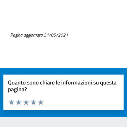
Pagina aggiornata 31/05/2021
Quanto sono chiare le informazioni su questa
pagina?
Valuta da 1 a 5 stelle la pagina
Valuta 1 stelle su 5
Valuta 2 stelle su 5
Valuta 3 stelle su 5
Valuta 4 stelle su 5
Valuta 5 stelle su 5