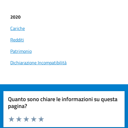
2020
Cariche
Redditi
Patrimonio
Dichiarazione Incompatibilità
Quanto sono chiare le informazioni su questa
pagina?
Valuta da 1 a 5 stelle la pagina
Valuta 1 stelle su 5
Valuta 2 stelle su 5
Valuta 3 stelle su 5
Valuta 4 stelle su 5
Valuta 5 stelle su 5