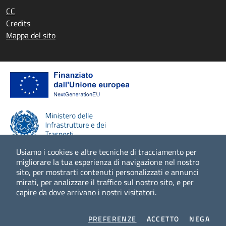
CC
Credits
Mappa del sito
Usiamo i cookies e altre tecniche di tracciamento per
migliorare la tua esperienza di navigazione nel nostro
sito, per mostrarti contenuti personalizzati e annunci
Scopri di più
mirati, per analizzare il traffico sul nostro sito, e per
capire da dove arrivano i nostri visitatori.
COOKIES
I COOKIES
I CO
PREFERENZE
ACCETTO
NEGA