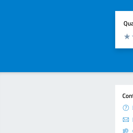
Qua
Valuta
Valu
Con