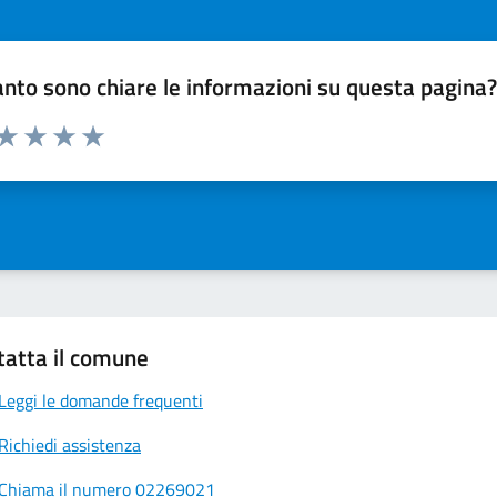
nto sono chiare le informazioni su questa pagina
 da 1 a 5 stelle la pagina
ta 1 stelle su 5
Valuta 2 stelle su 5
Valuta 3 stelle su 5
Valuta 4 stelle su 5
Valuta 5 stelle su 5
tatta il comune
Leggi le domande frequenti
Richiedi assistenza
Chiama il numero 02269021