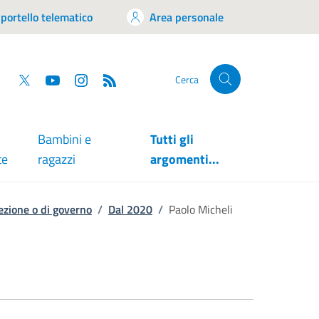
portello telematico
Area personale
tsapp
Facebook
Twitter
YouTube
RSS
Cerca
Bambini e
Tutti gli
te
ragazzi
argomenti...
irezione o di governo
/
Dal 2020
/
Paolo Micheli