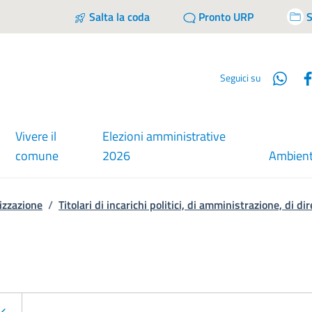
Salta la coda
Pronto URP
S
Wha
Seguici su
Vivere il
Elezioni amministrative
comune
2026
Ambien
izzazione
/
Titolari di incarichi politici, di amministrazione, di d