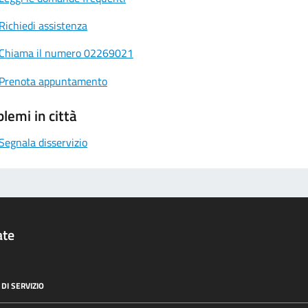
Richiedi assistenza
Chiama il numero 02269021
Prenota appuntamento
lemi in città
Segnala disservizio
ate
DI SERVIZIO