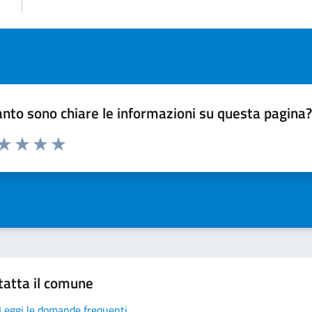
nto sono chiare le informazioni su questa pagina
 da 1 a 5 stelle la pagina
ta 1 stelle su 5
Valuta 2 stelle su 5
Valuta 3 stelle su 5
Valuta 4 stelle su 5
Valuta 5 stelle su 5
tatta il comune
Leggi le domande frequenti