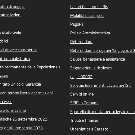
atori di Seggio:
Lavori Cassanese Bis
/cancellazioni
Mobilità e trasporti
PagoPa
 stato civile
Polizia Amministrativa
blici
Referendum
roduttive e commercio
Referendum abrogativi 12 giugno 2
trimoniale Unico
Salute, benessere e assistenza
o permanente della Popolazione e
Segnalazioni e richieste
zioni
page-00002
itato Unico di Garanzia
Servizio Inserimenti Lavorativi (SIL)
port, tempo libero, associazioni
Servizi online
 Accesso
SPID in Comune
e e formazione
Sportello di orientamento legale per c
Politiche 25 settembre 2022
Tributi e finanze
Regionali Lombardia 2023
Urbanistica e Catasto