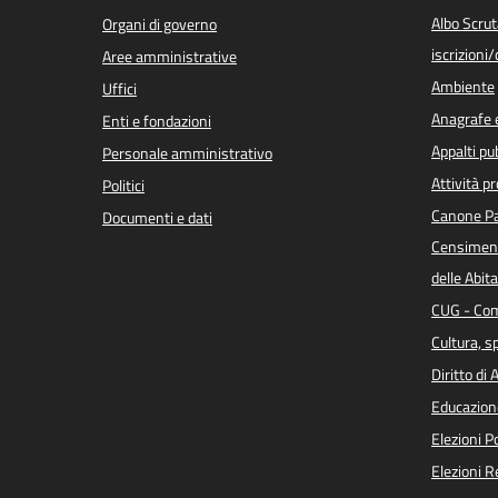
Albo Scrut
Organi di governo
iscrizioni
Aree amministrative
Ambiente
Uffici
Anagrafe e
Enti e fondazioni
Appalti pub
Personale amministrativo
Attività p
Politici
Canone Pa
Documenti e dati
Censiment
delle Abita
CUG - Com
Cultura, s
Diritto di
Educazion
Elezioni 
Elezioni 