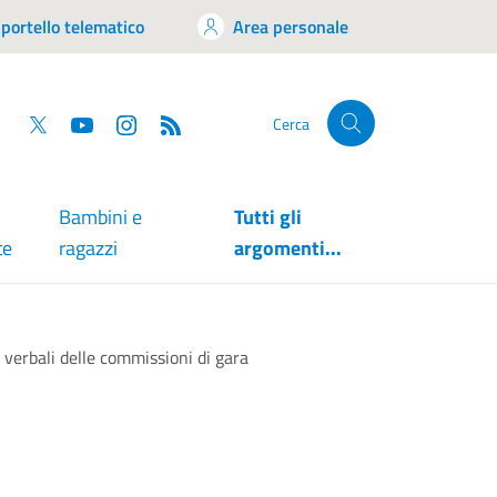
portello telematico
Area personale
tsapp
Facebook
Twitter
YouTube
RSS
Cerca
Bambini e
Tutti gli
te
ragazzi
argomenti...
 verbali delle commissioni di gara