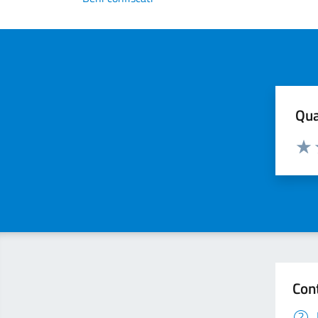
Qua
Valuta
Valu
Con