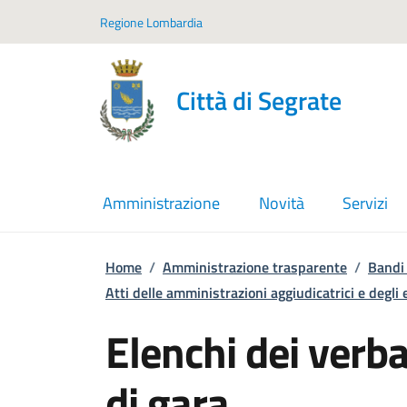
Vai ai contenuti
Vai al footer
Regione Lombardia
Città di Segrate
Amministrazione
Novità
Servizi
Home
/
Amministrazione trasparente
/
Bandi 
Atti delle amministrazioni aggiudicatrici e degli
Elenchi dei verb
di gara