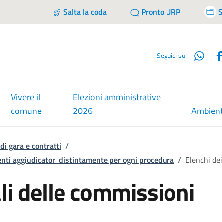
Salta la coda
Pronto URP
S
Wha
Seguici su
Vivere il
Elezioni amministrative
comune
2026
Ambien
di gara e contratti
/
 enti aggiudicatori distintamente per ogni procedura
/
Elenchi dei
ali delle commissioni