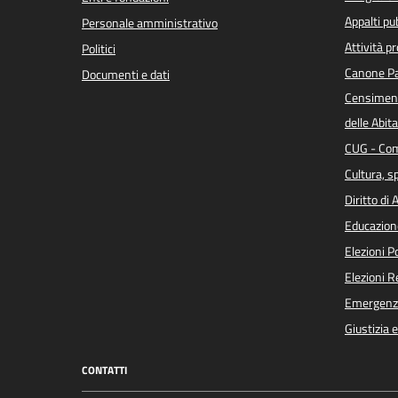
Appalti pub
Personale amministrativo
Attività p
Politici
Canone Pa
Documenti e dati
Censiment
delle Abita
CUG - Com
Cultura, s
Diritto di
Educazion
Elezioni 
Elezioni 
Emergenz
Giustizia 
CONTATTI