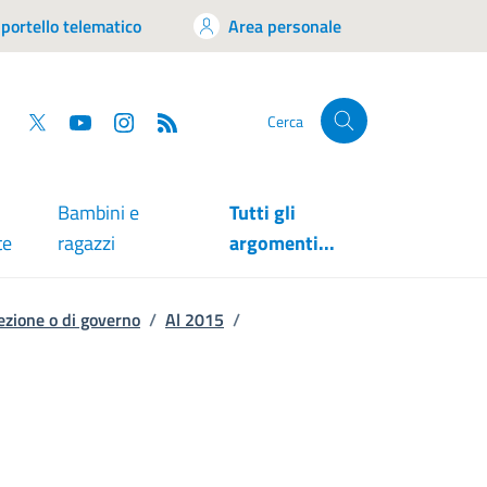
portello telematico
Area personale
tsapp
Facebook
Twitter
YouTube
RSS
Cerca
Bambini e
Tutti gli
te
ragazzi
argomenti...
irezione o di governo
/
Al 2015
/