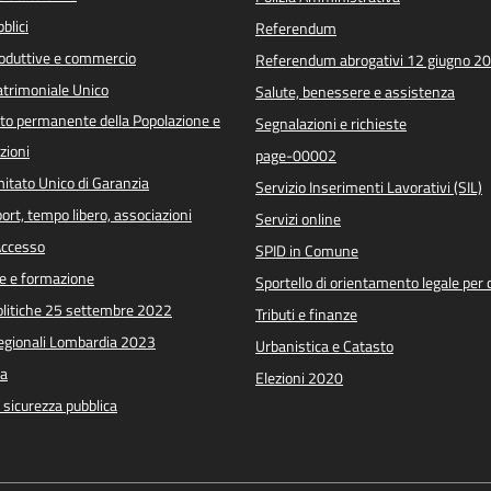
blici
Referendum
roduttive e commercio
Referendum abrogativi 12 giugno 2
trimoniale Unico
Salute, benessere e assistenza
o permanente della Popolazione e
Segnalazioni e richieste
zioni
page-00002
itato Unico di Garanzia
Servizio Inserimenti Lavorativi (SIL)
port, tempo libero, associazioni
Servizi online
 Accesso
SPID in Comune
e e formazione
Sportello di orientamento legale per c
Politiche 25 settembre 2022
Tributi e finanze
Regionali Lombardia 2023
Urbanistica e Catasto
a
Elezioni 2020
e sicurezza pubblica