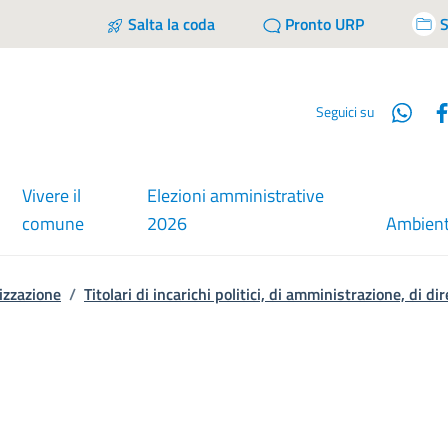
Salta la coda
Pronto URP
S
Wha
Seguici su
Vivere il
Elezioni amministrative
comune
2026
Ambien
izzazione
/
Titolari di incarichi politici, di amministrazione, di d