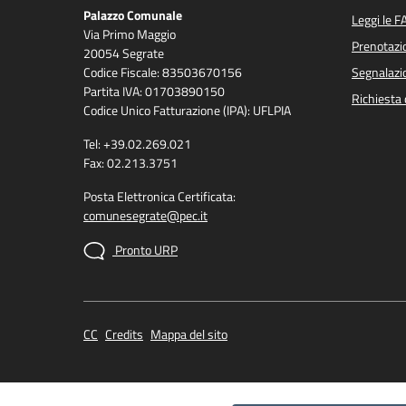
Palazzo Comunale
Leggi le F
Via Primo Maggio
Prenotaz
20054 Segrate
Codice Fiscale: 83503670156
Segnalazio
Partita IVA: 01703890150
Richiesta 
Codice Unico Fatturazione (IPA): UFLPIA
Tel: +39.02.269.021
Fax: 02.213.3751
Posta Elettronica Certificata:
comunesegrate@pec.it
Pronto URP
CC
Credits
Mappa del sito