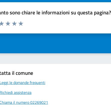
nto sono chiare le informazioni su questa pagina
 da 1 a 5 stelle la pagina
ta 1 stelle su 5
Valuta 2 stelle su 5
Valuta 3 stelle su 5
Valuta 4 stelle su 5
Valuta 5 stelle su 5
tatta il comune
Leggi le domande frequenti
Richiedi assistenza
Chiama il numero 02269021