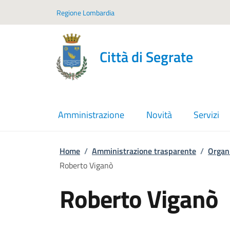
Vai ai contenuti
Vai al footer
Regione Lombardia
Città di Segrate
Amministrazione
Novità
Servizi
Home
/
Amministrazione trasparente
/
Organ
Roberto Viganò
Roberto Viganò