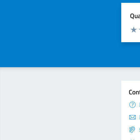
Qua
Valuta
Valu
Con